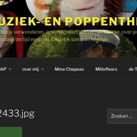
UZIEK- EN POPPENT
ten je verwonderen. Je verwondert je over het theater, over je
 staat de tijd even stil. En dat is soms zo heerlijk!
AP
over mij
Mme Chapeau
Millefleurs
de 
433.jpg
Zoeken
naar: