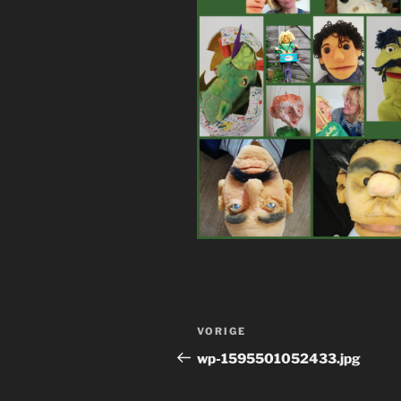
Bericht
Vorig
VORIGE
navigatie
bericht
wp-1595501052433.jpg