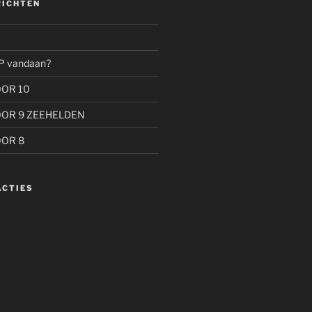
RICHTEN
P vandaan?
OOR 10
OOR 9 ZEEHELDEN
OOR 8
ACTIES