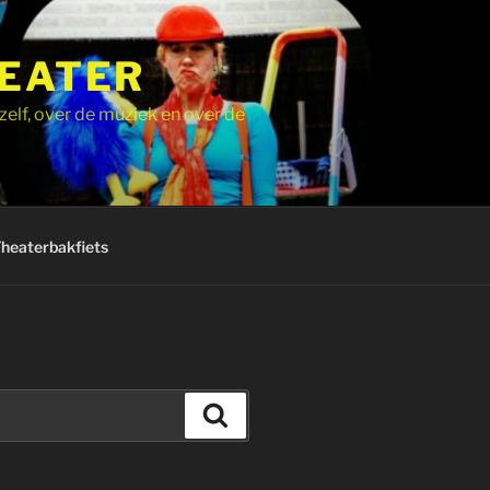
HEATER
zelf, over de muziek en over de
Theaterbakfiets
Zoeken