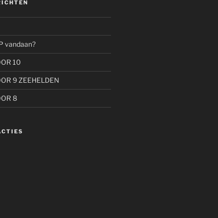
RICHTEN
P vandaan?
OOR 10
OOR 9 ZEEHELDEN
OOR 8
ACTIES