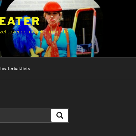
HEATER
zelf, over de muziek en over de
Theaterbakfiets
Zoeken