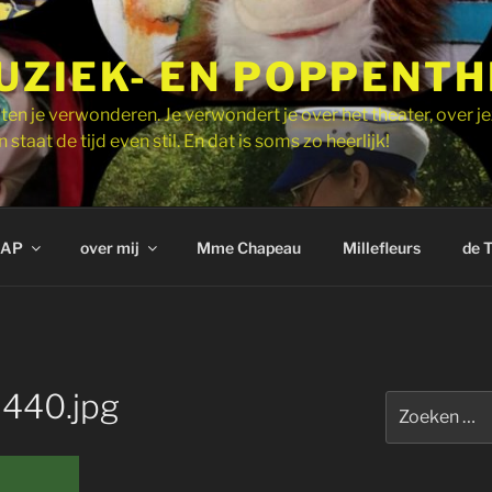
UZIEK- EN POPPENT
ten je verwonderen. Je verwondert je over het theater, over je
 staat de tijd even stil. En dat is soms zo heerlijk!
AP
over mij
Mme Chapeau
Millefleurs
de 
440.jpg
Zoeken
naar: