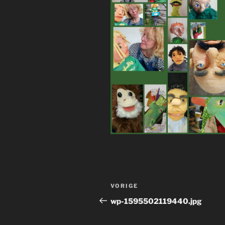
Bericht
Vorig
VORIGE
navigatie
bericht
wp-1595502119440.jpg