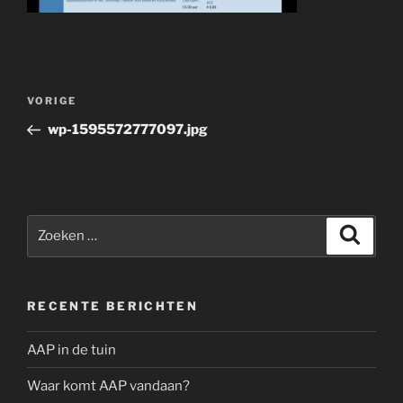
Bericht
Vorig
VORIGE
navigatie
bericht
wp-1595572777097.jpg
Zoeken
Zoeke
naar:
RECENTE BERICHTEN
AAP in de tuin
Waar komt AAP vandaan?