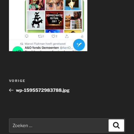
Bericht
Vorig
VORIGE
navigatie
bericht
wp-1595572983788.jpg
Zoeken
Zoeke
naar: