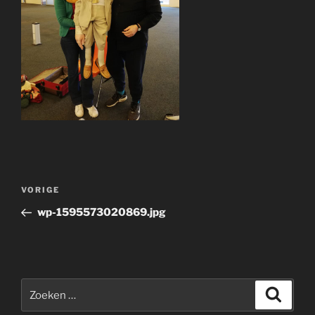
Bericht
Vorig
VORIGE
navigatie
bericht
wp-1595573020869.jpg
Zoeken
Zoeke
naar: