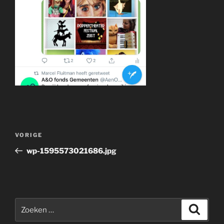
Bericht
Vorig
VORIGE
navigatie
bericht
wp-1595573021686.jpg
Zoeken
Zoeke
naar: