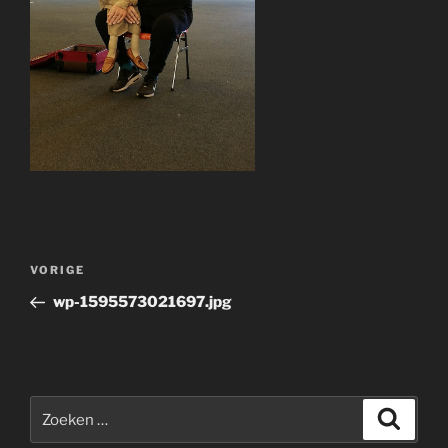
Bericht
Vorig
VORIGE
navigatie
bericht
wp-1595573021697.jpg
Zoeken
Zoeke
naar: