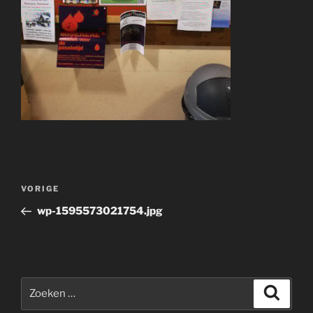
Bericht
Vorig
VORIGE
navigatie
bericht
wp-1595573021754.jpg
Zoeken
Zoeke
naar: