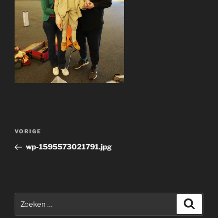
Bericht
Vorig
VORIGE
navigatie
bericht
wp-1595573021791.jpg
Zoeken
Zoeke
naar: