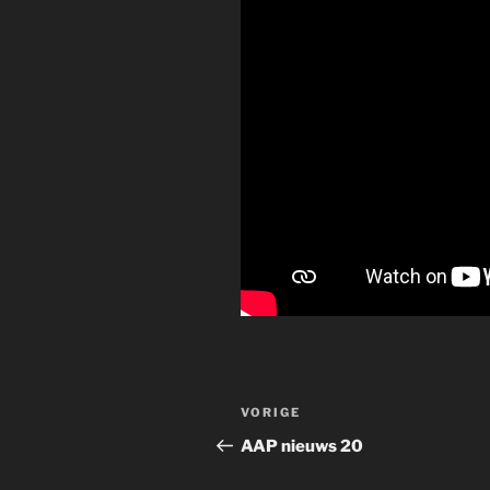
Bericht
Vorig
VORIGE
navigatie
bericht
AAP nieuws 20