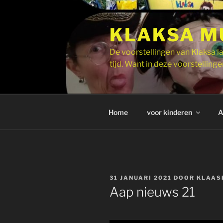
Ga
naar
KLAKSA M
de
inhoud
De voorstellingen van Klaksa la
tijd. Want in deze voorstellingen
Home
voor kinderen
A
GEPLAATST
31 JANUARI 2021
DOOR
KLAAS
OP
Aap nieuws 21