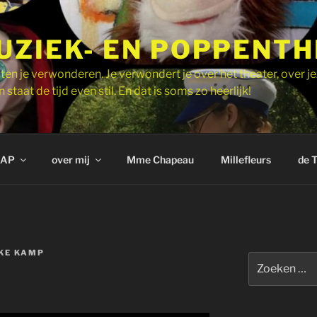
UZIEK- EN POPPENT
ten je verwonderen. Je verwondert je over het theater, over je
 staat de tijd even stil. En dat is soms zo heerlijk!
AP
over mij
Mme Chapeau
Millefleurs
de 
KE KAMP
Zoeken
naar: