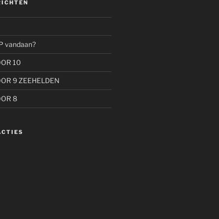
RICHTEN
P vandaan?
OOR 10
OOR 9 ZEEHELDEN
OOR 8
ACTIES