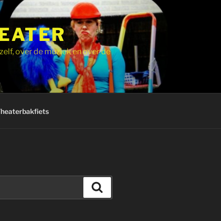
HEATER
zelf, over de muziek en over de
Theaterbakfiets
Zoeken