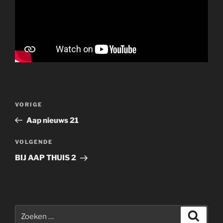
Bericht
Vorig
VORIGE
navigatie
bericht
Aap nieuws 21
Volgend
VOLGENDE
bericht
BIJ AAP THUIS 2
Zoeken
Zoeke
naar: