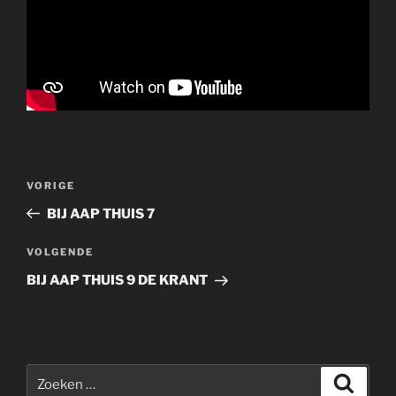
Bericht
Vorig
VORIGE
navigatie
bericht
BIJ AAP THUIS 7
Volgend
VOLGENDE
bericht
BIJ AAP THUIS 9 DE KRANT
Zoeken
Zoeke
naar: