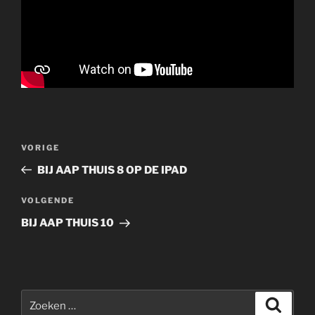
Bericht
Vorig
VORIGE
navigatie
bericht
BIJ AAP THUIS 8 OP DE IPAD
Volgend
VOLGENDE
bericht
BIJ AAP THUIS 10
Zoeken
Zoeke
naar: